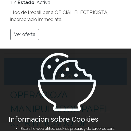
1 /
Estado
: Activa
Lloc de treball per a OFICIAL ELECTRICISTA,
incorporació immediata.
Ver oferta
1
AGO.
OPERARIO/A
MANIPULADOS PAPEL
Información sobre Cookies
(CERTIFICADO DE
Este sitio web utiliza cookies propias y de terceros para