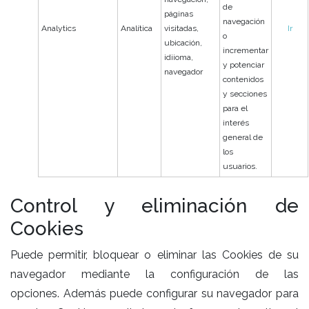
de
páginas
navegación
Analytics
Analítica
visitadas,
Ir
o
ubicación,
incrementar
idiioma,
y potenciar
navegador
contenidos
y secciones
para el
interés
general de
los
usuarios.
Control y eliminación de
Cookies
Puede permitir, bloquear o eliminar las Cookies de su
navegador mediante la configuración de las
opciones. Además puede configurar su navegador para