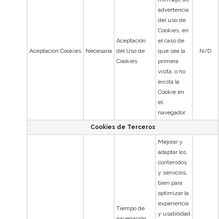
advertencia
del uso de
Cookies, en
Aceptación
el caso de
Aceptación Cookies
Necesaria
del Uso de
que sea la
N/D
Cookies
primera
visita, o no
exista la
Cookie en
el
navegador.
Cookies de Terceros
Mejorar y
adaptar los
contenidos
y servicios,
bien para
optimizar la
experiencia
Tiempo de
y usabilidad
navegación,