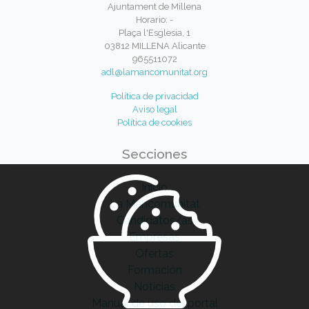
Ajuntament de Millena
Horario: -
Plaça l'Esglesia, 1
03812 MILLENA Alicante
965511072
adl@lamancomunitat.org
Política de privacidad
Aviso legal
Política de cookies
Secciones
Inicio
La Mancomunitat
Candidatos/as
Empresas
Ofertas
Formación
Noticias
Manual de uso del portal