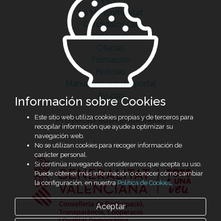
Inicio
La Mancomunitat
Candidatos/as
Empresas
Ofertas
Formación
Noticias
Manual de uso del portal
Ayudas
Información sobre Cookies
Este sitio web utiliza cookies propias y de terceros para
Proyecto subvencionado
recopilar información que ayude a optimizar su
navegación web.
No se utilizan cookies para recoger información de
carácter personal.
Si continúa navegando, consideramos que acepta su uso.
Puede obtener más información o conocer cómo cambiar
la configuración, en nuestra
Política de Cookies
.
Aceptar