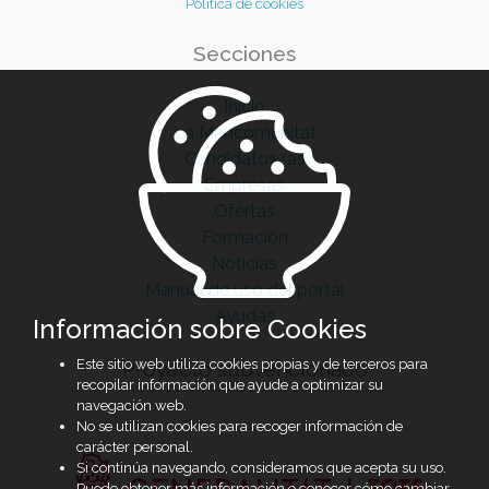
Política de cookies
Secciones
Inicio
La Mancomunitat
Candidatos/as
Empresas
Ofertas
Formación
Noticias
Manual de uso del portal
Ayudas
Información sobre Cookies
Este sitio web utiliza cookies propias y de terceros para
Proyecto subvencionado
recopilar información que ayude a optimizar su
navegación web.
No se utilizan cookies para recoger información de
carácter personal.
Si continúa navegando, consideramos que acepta su uso.
Puede obtener más información o conocer cómo cambiar