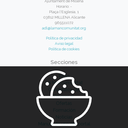
Ajuntament de Millena
Horario: -
Plaça l'Esglesia, 1
03812 MILLENA Alicante
965511072
adl@lamancomunitat.org
Política de privacidad
Aviso legal
Política de cookies
Secciones
Inicio
La Mancomunitat
Candidatos/as
Empresas
Ofertas
Formación
Noticias
Manual de uso del portal