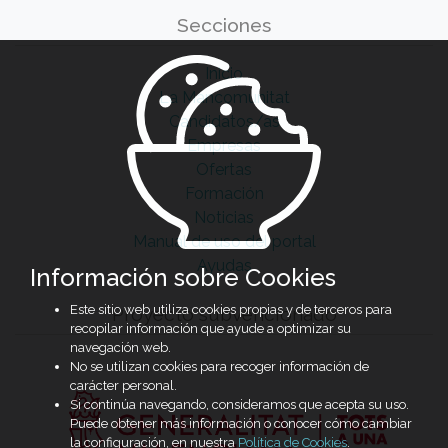
Secciones
Inicio
La Mancomunitat
Candidatos/as
Empresas
Ofertas
Formación
Noticias
Manual de uso del portal
Ayudas
Información sobre Cookies
Este sitio web utiliza cookies propias y de terceros para
Proyecto subvencionado
recopilar información que ayude a optimizar su
navegación web.
No se utilizan cookies para recoger información de
carácter personal.
Si continúa navegando, consideramos que acepta su uso.
Puede obtener más información o conocer cómo cambiar
la configuración, en nuestra
Política de Cookies
.