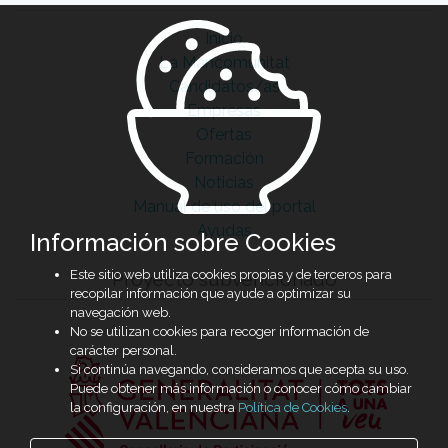
Inicio
La Mancomunitat
Candidatos/as
Empresas
Ofertas
Formación
Noticias
Manual de uso del portal
Ayudas
Información sobre Cookies
Este sitio web utiliza cookies propias y de terceros para
Proyecto subvencionado
recopilar información que ayude a optimizar su
navegación web.
No se utilizan cookies para recoger información de
carácter personal.
Si continúa navegando, consideramos que acepta su uso.
Puede obtener más información o conocer cómo cambiar
la configuración, en nuestra
Política de Cookies
.