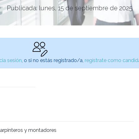
Publicada: lunes, 15 de septiembre de 2025
icia sesión
, o si no estás registrado/a,
regístrate como candid
carpinteros y montadores