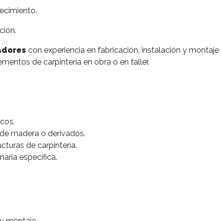
ecimiento.
ción.
adores
con experiencia en fabricación, instalación y montaje 
ementos de carpintería en obra o en taller.
icos.
 de madera o derivados.
cturas de carpintería.
aria específica.
 y montaje.