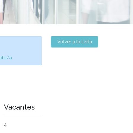
Volver a la Lista
ato/a
.
Vacantes
4