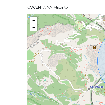
COCENTAINA, Alicante
+
−