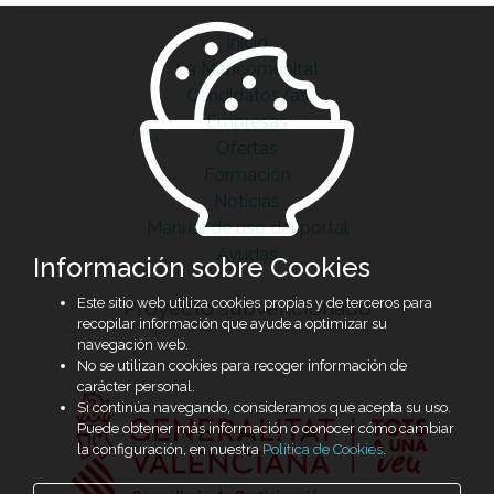
Inicio
La Mancomunitat
Candidatos/as
Empresas
Ofertas
Formación
Noticias
Manual de uso del portal
Ayudas
Información sobre Cookies
Este sitio web utiliza cookies propias y de terceros para
Proyecto subvencionado
recopilar información que ayude a optimizar su
navegación web.
No se utilizan cookies para recoger información de
carácter personal.
Si continúa navegando, consideramos que acepta su uso.
Puede obtener más información o conocer cómo cambiar
la configuración, en nuestra
Política de Cookies
.