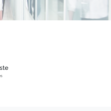
ste
es