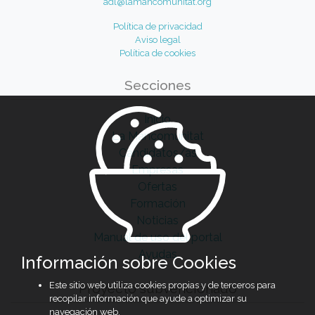
adl@lamancomunitat.org
Política de privacidad
Aviso legal
Política de cookies
Secciones
Inicio
La Mancomunitat
Candidatos/as
Empresas
Ofertas
Formación
Noticias
Manual de uso del portal
Ayudas
Información sobre Cookies
Este sitio web utiliza cookies propias y de terceros para
Proyecto subvencionado
recopilar información que ayude a optimizar su
navegación web.