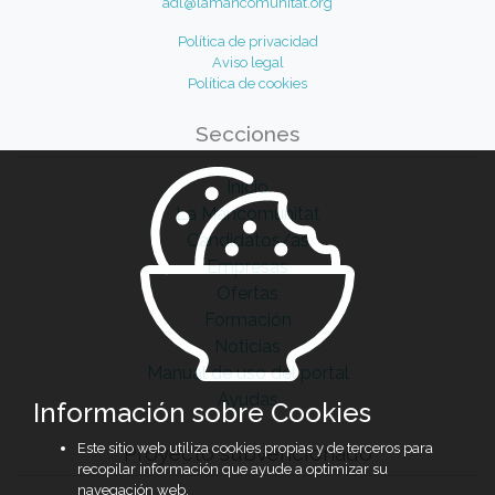
adl@lamancomunitat.org
Política de privacidad
Aviso legal
Política de cookies
Secciones
Inicio
La Mancomunitat
Candidatos/as
Empresas
Ofertas
Formación
Noticias
Manual de uso del portal
Ayudas
Información sobre Cookies
Este sitio web utiliza cookies propias y de terceros para
Proyecto subvencionado
recopilar información que ayude a optimizar su
navegación web.